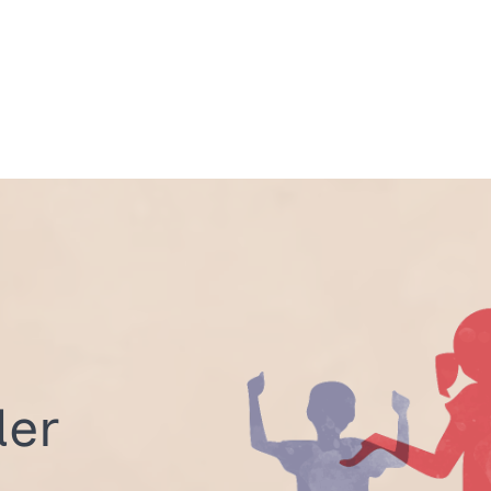
axis
der
s