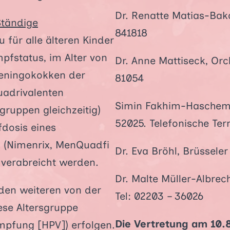
Dr. Renatte Matias-Bako
Ständige
841818
 für alle älteren Kinder
fstatus, im Alter von
Dr. Anne Mattiseck, Orc
Meningokokken der
81054
uadrivalenten
Simin Fakhim-Haschemi, 
gruppen gleichzeitig)
52025. Telefonische Te
fdosis eines
s (Nimenrix, MenQuadfi
Dr. Eva Bröhl, Brüsseler
verabreicht werden.
Dr. Malte Müller-Albrech
 den weiteren von der
Tel: 02203 – 36026
se Altersgruppe
Die Vertretung am 10.
pfung [HPV]) erfolgen.